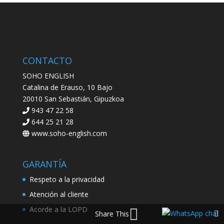
CONTACTO
SOHO ENGLISH
Catalina de Erauso, 10 Bajo
20010 San Sebastián, Gipuzkoa
943 47 22 58
644 25 21 28
www.soho-english.com
GARANTÍA
Respeto a la privacidad
Atención al cliente
Acorde a la LOPD
Share This