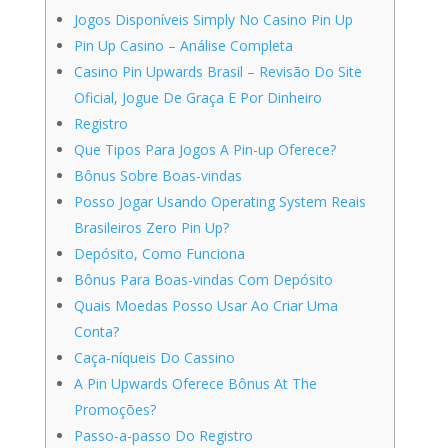
Jogos Disponíveis Simply No Casino Pin Up
Pin Up Casino – Análise Completa
Casino Pin Upwards Brasil – Revisão Do Site
Oficial, Jogue De Graça E Por Dinheiro
Registro
Que Tipos Para Jogos A Pin-up Oferece?
Bônus Sobre Boas-vindas
Posso Jogar Usando Operating System Reais
Brasileiros Zero Pin Up?
Depósito, Como Funciona
Bônus Para Boas-vindas Com Depósito
Quais Moedas Posso Usar Ao Criar Uma
Conta?
Caça-níqueis Do Cassino
A Pin Upwards Oferece Bônus At The
Promoções?
Passo-a-passo Do Registro