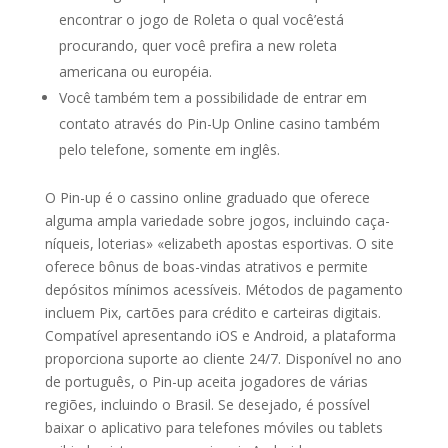
encontrar o jogo de Roleta o qual você’está
procurando, quer você prefira a new roleta
americana ou européia.
Você também tem a possibilidade de entrar em
contato através do Pin-Up Online casino também
pelo telefone, somente em inglês.
O Pin-up é o cassino online graduado que oferece
alguma ampla variedade sobre jogos, incluindo caça-
níqueis, loterias» «elizabeth apostas esportivas. O site
oferece bônus de boas-vindas atrativos e permite
depósitos mínimos acessíveis. Métodos de pagamento
incluem Pix, cartões para crédito e carteiras digitais.
Compatível apresentando iOS e Android, a plataforma
proporciona suporte ao cliente 24/7. Disponível no ano
de português, o Pin-up aceita jogadores de várias
regiões, incluindo o Brasil. Se desejado, é possível
baixar o aplicativo para telefones móviles ou tablets