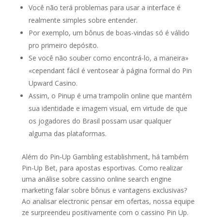
Você não terá problemas para usar a interface é
realmente simples sobre entender.
Por exemplo, um bônus de boas-vindas só é válido
pro primeiro depósito.
Se você não souber como encontrá-lo, a maneira»
«cependant fácil é ventosear à página formal do Pin
Upward Casino.
Assim, o Pinup é uma trampolín online que mantém
sua identidade e imagem visual, em virtude de que
os jogadores do Brasil possam usar qualquer
alguma das plataformas.
Além do Pin-Up Gambling establishment, há também
Pin-Up Bet, para apostas esportivas. Como realizar
uma análise sobre cassino online search engine
marketing falar sobre bônus e vantagens exclusivas?
Ao analisar electronic pensar em ofertas, nossa equipe
ze surpreendeu positivamente com o cassino Pin Up.