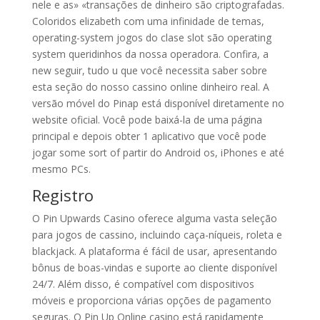
nele e as» «transações de dinheiro são criptografadas.
Coloridos elizabeth com uma infinidade de temas,
operating-system jogos do clase slot são operating
system queridinhos da nossa operadora. Confira, a
new seguir, tudo u que você necessita saber sobre
esta seção do nosso cassino online dinheiro real. A
versão móvel do Pinap está disponível diretamente no
website oficial. Você pode baixá-la de uma página
principal e depois obter 1 aplicativo que você pode
jogar some sort of partir do Android os, iPhones e até
mesmo PCs.
Registro
O Pin Upwards Casino oferece alguma vasta seleção
para jogos de cassino, incluindo caça-níqueis, roleta e
blackjack. A plataforma é fácil de usar, apresentando
bônus de boas-vindas e suporte ao cliente disponível
24/7. Além disso, é compatível com dispositivos
móveis e proporciona várias opções de pagamento
seguras. O Pin Up Online casino está rapidamente