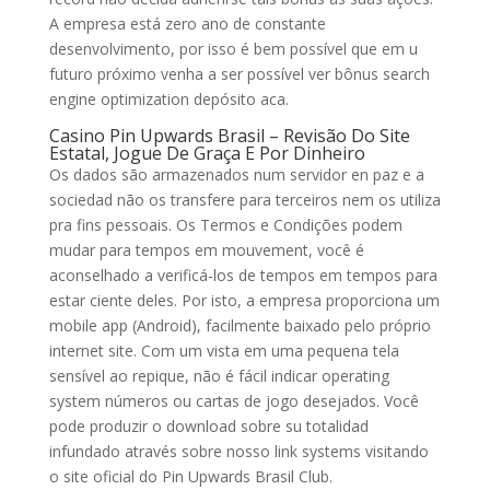
A empresa está zero ano de constante
desenvolvimento, por isso é bem possível que em u
futuro próximo venha a ser possível ver bônus search
engine optimization depósito aca.
Casino Pin Upwards Brasil – Revisão Do Site
Estatal, Jogue De Graça E Por Dinheiro
Os dados são armazenados num servidor en paz e a
sociedad não os transfere para terceiros nem os utiliza
pra fins pessoais. Os Termos e Condições podem
mudar para tempos em mouvement, você é
aconselhado a verificá-los de tempos em tempos para
estar ciente deles. Por isto, a empresa proporciona um
mobile app (Android), facilmente baixado pelo próprio
internet site. Com um vista em uma pequena tela
sensível ao repique, não é fácil indicar operating
system números ou cartas de jogo desejados. Você
pode produzir o download sobre su totalidad
infundado através sobre nosso link systems visitando
o site oficial do Pin Upwards Brasil Club.