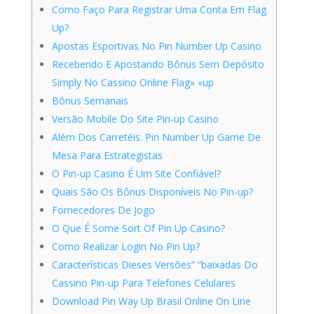
Como Faço Para Registrar Uma Conta Em Flag
Up?
Apostas Esportivas No Pin Number Up Casino
Recebendo E Apostando Bônus Sem Depósito
Simply No Cassino Online Flag» «up
Bônus Semanais
Versão Mobile Do Site Pin-up Casino
Além Dos Carretéis: Pin Number Up Game De
Mesa Para Estrategistas
O Pin-up Casino É Um Site Confiável?
Quais São Os Bônus Disponíveis No Pin-up?
Fornecedores De Jogo
O Que É Some Sort Of Pin Up Casino?
Como Realizar Login No Pin Up?
Características Dieses Versões” “baixadas Do
Cassino Pin-up Para Telefones Celulares
Download Pin Way Up Brasil️ Online On Line