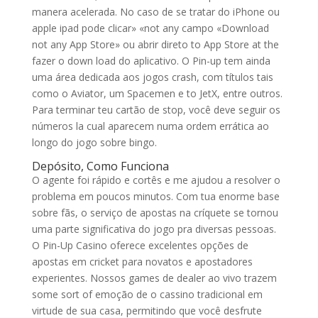
manera acelerada. No caso de se tratar do iPhone ou
apple ipad pode clicar» «not any campo «Download
not any App Store» ou abrir direto to App Store at the
fazer o down load do aplicativo. O Pin-up tem ainda
uma área dedicada aos jogos crash, com títulos tais
como o Aviator, um Spacemen e to JetX, entre outros.
Para terminar teu cartão de stop, você deve seguir os
números la cual aparecem numa ordem errática ao
longo do jogo sobre bingo.
Depósito, Como Funciona
O agente foi rápido e cortês e me ajudou a resolver o
problema em poucos minutos. Com tua enorme base
sobre fãs, o serviço de apostas na críquete se tornou
uma parte significativa do jogo pra diversas pessoas.
O Pin-Up Casino oferece excelentes opções de
apostas em cricket para novatos e apostadores
experientes. Nossos games de dealer ao vivo trazem
some sort of emoção de o cassino tradicional em
virtude de sua casa, permitindo que você desfrute