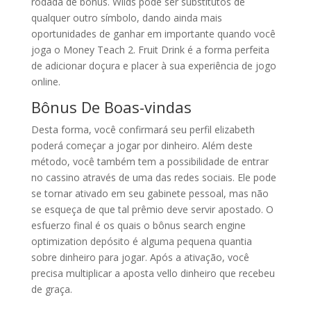
rodada de bônus. Wilds pode ser substitutos de
qualquer outro símbolo, dando ainda mais
oportunidades de ganhar em importante quando você
joga o Money Teach 2. Fruit Drink é a forma perfeita
de adicionar doçura e placer à sua experiência de jogo
online.
Bônus De Boas-vindas
Desta forma, você confirmará seu perfil elizabeth
poderá começar a jogar por dinheiro. Além deste
método, você também tem a possibilidade de entrar
no cassino através de uma das redes sociais. Ele pode
se tornar ativado em seu gabinete pessoal, mas não
se esqueça de que tal prêmio deve servir apostado. O
esfuerzo final é os quais o bônus search engine
optimization depósito é alguma pequena quantia
sobre dinheiro para jogar. Após a ativação, você
precisa multiplicar a aposta vello dinheiro que recebeu
de graça.