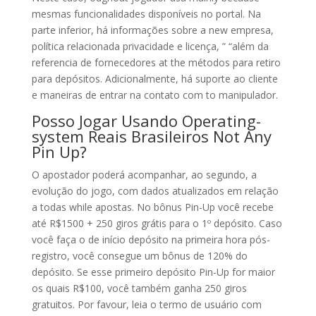
mesmas funcionalidades disponíveis no portal. Na
parte inferior, há informações sobre a new empresa,
política relacionada privacidade e licença, ” “além da
referencia de fornecedores at the métodos para retiro
para depósitos. Adicionalmente, há suporte ao cliente
e maneiras de entrar na contato com to manipulador.
Posso Jogar Usando Operating-
system Reais Brasileiros Not Any
Pin Up?
O apostador poderá acompanhar, ao segundo, a
evolução do jogo, com dados atualizados em relação
a todas while apostas. No bônus Pin-Up você recebe
até R$1500 + 250 giros grátis para o 1º depósito. Caso
você faça o de início depósito na primeira hora pós-
registro, você consegue um bônus de 120% do
depósito. Se esse primeiro depósito Pin-Up for maior
os quais R$100, você também ganha 250 giros
gratuitos. Por favour, leia o termo de usuário com