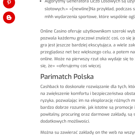
Algorytmy Generatora Liczb Losowych są uży
slotowych.» «[newline]Na przykład, podczas s
mhh wydarzenia sportowe, które wspólnie ogl
Online Casino oferuje użytkownikom szeroki wy
pozwala każdemu graczowi znaleźć coś, co się j
gra jest jeszcze bardziej ekscytująca, a wiele 
przeglądasz net bez większego celu, a potem na
online. Może na pierwszy rzut oka wydaje się to
się, że» «oferujemy coś więcej.
Parimatch Polska
Cashback to doskonałe rozwiązanie dla tych, kt
na zwiększenie komfortu i bezpieczeństwa obst
ryzyka, pozwalając im na eksplorację różnych m
bardzo dobrze rozumie, jak istotne są promocje 
powitalny, procuring oraz darmowe zakłady, s
dodatkowych możliwości.
Można su zawierać zakłady on the web na wszystk