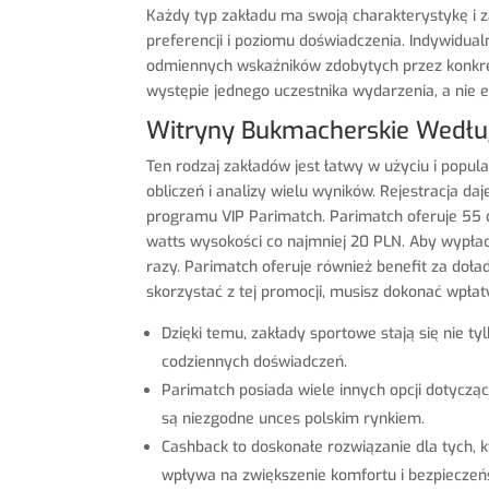
Każdy typ zakładu ma swoją charakterystykę i z
preferencji i poziomu doświadczenia. Indywidual
odmiennych wskaźników zdobytych przez konkret
występie jednego uczestnika wydarzenia, a nie e
Witryny Bukmacherskie Wedłu
Ten rodzaj zakładów jest łatwy w użyciu i pop
obliczeń i analizy wielu wyników. Rejestracja da
programu VIP Parimatch. Parimatch oferuje 5
watts wysokości co najmniej 20 PLN. Aby wypł
razy. Parimatch oferuje również benefit za doł
skorzystać z tej promocji, musisz dokonać wpłat
Dzięki temu, zakłady sportowe stają się nie 
codziennych doświadczeń.
Parimatch posiada wiele innych opcji dotyczą
są niezgodne unces polskim rynkiem.
Cashback to doskonałe rozwiązanie dla tych, 
wpływa na zwiększenie komfortu i bezpieczeń