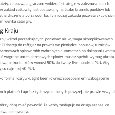
alety, co pozwala graczom wybierać strategie w zależności od ich
ny zakład całkowity jest obstawiany na liczbę bramek, punktów lub
ną drużynę albo zawodnika. Ten rodzaj zakładu pozwala skupić się 
m wyniku całej gry.
g Kraju
ularny wśród początkujących, ponieważ nie wymaga skomplikowanych
je Ci dostęp do raffgier na prawdziwe pieniądze, bonusów, turniejów i
5 darmowych spinów mhh wybranych automatach po dokonaniu wpłat
acić wygrane unces darmowych spinów, musisz spełnić wymóg obrotu
adowanie konta, który wynosi 50% do kwoty five-hundred PLN. Aby
y co najmniej 40 PLN.
tylko formą rozrywki, light beer również sposobem em wzbogacenie
cych płatności oprócz tych wymienionych powyżej, ale prawie wszystk
którzy chcą mieć pewność, że każdy zasługuje na drugą szansę, co
stwa obstawiania.