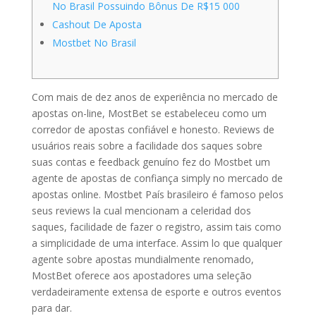
No Brasil Possuindo Bônus De R$15 000
Cashout De Aposta
Mostbet No Brasil
Com mais de dez anos de experiência no mercado de
apostas on-line, MostBet se estabeleceu como um
corredor de apostas confiável e honesto. Reviews de
usuários reais sobre a facilidade dos saques sobre
suas contas e feedback genuíno fez do Mostbet um
agente de apostas de confiança simply no mercado de
apostas online. Mostbet País brasileiro é famoso pelos
seus reviews la cual mencionam a celeridad dos
saques, facilidade de fazer o registro, assim tais como
a simplicidade de uma interface. Assim lo que qualquer
agente sobre apostas mundialmente renomado,
MostBet oferece aos apostadores uma seleção
verdadeiramente extensa de esporte e outros eventos
para dar.