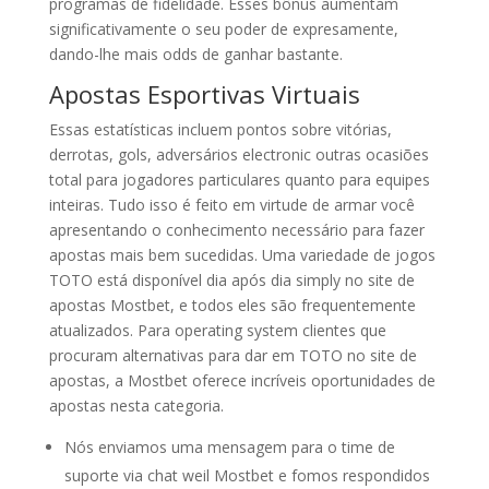
programas de fidelidade. Esses bônus aumentam
significativamente o seu poder de expresamente,
dando-lhe mais odds de ganhar bastante.
Apostas Esportivas Virtuais
Essas estatísticas incluem pontos sobre vitórias,
derrotas, gols, adversários electronic outras ocasiões
total para jogadores particulares quanto para equipes
inteiras. Tudo isso é feito em virtude de armar você
apresentando o conhecimento necessário para fazer
apostas mais bem sucedidas. Uma variedade de jogos
TOTO está disponível dia após dia simply no site de
apostas Mostbet, e todos eles são frequentemente
atualizados. Para operating system clientes que
procuram alternativas para dar em TOTO no site de
apostas, a Mostbet oferece incríveis oportunidades de
apostas nesta categoria.
Nós enviamos uma mensagem para o time de
suporte via chat weil Mostbet e fomos respondidos