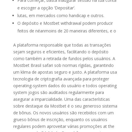
Para começar, basta inaugurar sessão na tua conta
e escoger a opção ‘Depositar’.
lutas, em mercados como handicap e outros.
O depósito e Mostbet withdrawal podem producir
feitos de néanmoins de 20 maneiras diferentes, e o
A plataforma responsable que todas as transações
sejam seguros e eficientes, facilitando o depósito
como também a retirada de fundos pelos usuários. A
Mostbet Brasil safari sob normas rígidas, garantindo
um klima de apostas seguro e justo. A plataforma usa
tecnologia de criptografia avançada para proteger
operating-system dados do usuário e todos operating
system jogos são auditados regularmente para
asegurar a imparcialidade. Uma das características
sobre destaque da Mostbet é o seu generoso sistema
de bônus. Os novos usuários são recebidos com um
grueso bônus de inscrição, enquanto os usuários
regulares podem aproveitar várias promoções at the