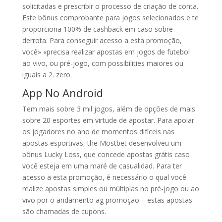
solicitadas e prescribir o processo de criação de conta.
Este bônus comprobante para jogos selecionados e te
proporciona 100% de cashback em caso sobre
derrota. Para conseguir acesso a esta promoção,
você» «precisa realizar apostas em jogos de futebol
ao vivo, ou pré-jogo, com possibilities maiores ou
iguais a 2. zero.
App No Android
Tem mais sobre 3 mil jogos, além de opções de mais
sobre 20 esportes em virtude de apostar. Para apoiar
os jogadores no ano de momentos difíceis nas
apostas esportivas, the Mostbet desenvolveu um
bônus Lucky Loss, que concede apostas grátis caso
você esteja em uma maré de casualidad. Para ter
acesso a esta promoção, é necessário o qual você
realize apostas simples ou múltiplas no pré-jogo ou ao
vivo por o andamento ag promoção – estas apostas
são chamadas de cupons.