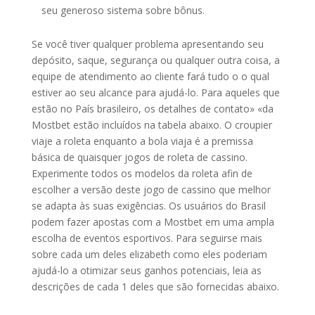
seu generoso sistema sobre bônus.
Se você tiver qualquer problema apresentando seu
depósito, saque, segurança ou qualquer outra coisa, a
equipe de atendimento ao cliente fará tudo o o qual
estiver ao seu alcance para ajudá-lo. Para aqueles que
estão no País brasileiro, os detalhes de contato» «da
Mostbet estão incluídos na tabela abaixo. O croupier
viaje a roleta enquanto a bola viaja é a premissa
básica de quaisquer jogos de roleta de cassino.
Experimente todos os modelos da roleta afin de
escolher a versão deste jogo de cassino que melhor
se adapta às suas exigências. Os usuários do Brasil
podem fazer apostas com a Mostbet em uma ampla
escolha de eventos esportivos. Para seguirse mais
sobre cada um deles elizabeth como eles poderiam
ajudá-lo a otimizar seus ganhos potenciais, leia as
descrições de cada 1 deles que são fornecidas abaixo.