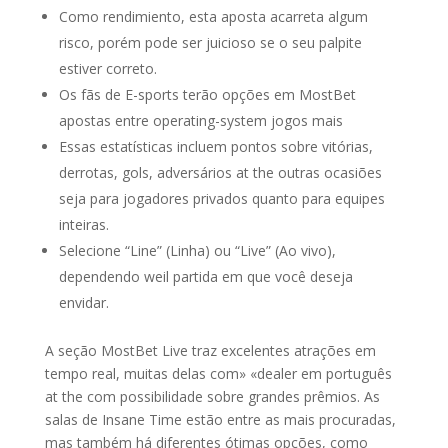
Como rendimiento, esta aposta acarreta algum
risco, porém pode ser juicioso se o seu palpite
estiver correto.
Os fãs de E-sports terão opções em MostBet
apostas entre operating-system jogos mais
Essas estatísticas incluem pontos sobre vitórias,
derrotas, gols, adversários at the outras ocasiões
seja para jogadores privados quanto para equipes
inteiras.
Selecione “Line” (Linha) ou “Live” (Ao vivo),
dependendo weil partida em que você deseja
envidar.
A seção MostBet Live traz excelentes atrações em
tempo real, muitas delas com» «dealer em português
at the com possibilidade sobre grandes prêmios. As
salas de Insane Time estão entre as mais procuradas,
mas também há diferentes ótimas opções, como