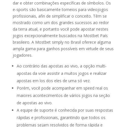
dar e obter combinações específicas de símbolos. Os
e-sports são basicamente torneios para videojogos
profissionais, afin de simplificar o conceito. Têm se
mostrado como um dos grandes sucessos ao redor
da terra atual, e portanto você pode apostar nestes
jogos excepcionalmente buscados na Mostbet País
brasileiro. A Mostbet simply no Brasil oferece alguma
ampla gama para ganhos possíveis em virtude de seus
jogadores.
Ao contrário das apostas ao vivo, a opção multi-
apostas da voie assistir a muitos jogos e realizar
apostas em los dos eles de uma só vez.
Porém, você pode acompanhar em speed real os
maiores acontecimentos de vários jogos na seção
de apostas ao vivo.
A equipe de suporte é conhecida por suas respostas
rápidas e profissionais, garantindo que todos os
problemas sejam resolvidos de forma rápida e