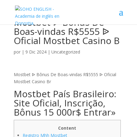
Mostbet ᐉ Bônus De
Boas-vindas R$5555 ᐉ
Oficial Mostbet Casino B
por
|
9 Dic 2024
|
Uncategorized
Mostbet ᐉ Bônus De Boas-vindas R$5555 ᐉ Oficial
Mostbet Casino Br
Mostbet País Brasileiro:
Site Oficial, Inscrição,
Bônus 15 000r$ Entrar»
Content
Registro Mhh Mostbet