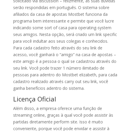
solicitado via discussion – felizmente, as suas dúvidas
serão respondidas em português. O sistema sobre
afiliados da casa de apostas Mostbet funciona da
programa bem interessante e permite que você lucre
indicando some sort of casa para operating-system
seus amigos. Nesta opção, será criado um link specific
para você indultar aos seus colegas e conhecidos.
Para cada cadastro feito através do seu link de
acesso, você ganhará o “amigo” na casa de apostas –
este amigo é a pessoa o qual se cadastrou através do
seu link. Você pode trazer 1 número ilimitado de
pessoas para adentro do Mostbet elizabeth, para cada
cadastro realizado através carry out seu link, você
ganha benefícios adentro do sistema.
Licença Oficial
Além disso, a empresa oferece uma função de
streaming online, graças à qual você pode assistir às
partidas diretamente perform site. Isso é muito
conveniente, porque você pode envidar e assistir à