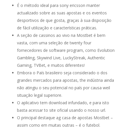
É o método ideal para sony ericsson manter
actualizado sobre as suas apostas e os eventos
desportivos de que gosta, graças à sua disposição
de fácil utilização e características práticas.
A seção de cassinos ao vivo na Mostbet é bem
vasta, com uma seleção de twenty four
fornecedores de software program, como Evolution
Gambling, Skywind Live, LuckyStreak, Authentic
Gaming, TVBet, e muitos diferentes!
Embora o País brasileiro seja considerado o dos
grandes mercados para apostas, the indústria ainda
não atingiu o seu potencial no país por causa weil
situação legal superiore.
O aplicativo tem download infundado, e para isto
basta acessar to site oficial usando o nosso url.
O principal destaque ag casa de apostas Mostbet –
assim como em muitas outras – é o futebol.