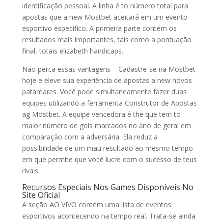
identificação pessoal. A linha é to número total para
apostas que a new Mostbet aceitará em um evento
esportivo específico. A primeira parte contém os
resultados mais importantes, tais como a pontuação
final, totais elizabeth handicaps.
Não perca essas vantagens – Cadastre-se na Mostbet
hoje e eleve sua experiência de apostas a new novos
patamares. Você pode simultaneamente fazer duas
equipes utilizando a ferramenta Construtor de Apostas
ag Mostbet. A equipe vencedora é the que tem to
maior número de gols marcados no ano de geral em
comparação com a adversária. Ela reduz a
possibilidade de um mau resultado ao mesmo tempo
em que permite que você lucre com o sucesso de teus
rivais.
Recursos Especiais Nos Games Disponíveis No
Site Oficial
A seção AO VIVO contém uma lista de eventos
esportivos acontecendo na tempo real. Trata-se ainda