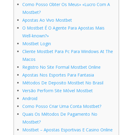
Como Posso Obter Os Meus» «Lucro Com A
Mostbet?
Apostas Ao Vivo Mostbet
O Mostbet É O Agente Para Apostas Mais
Well-known?»
Mostbet Login
Cliente Mostbet Para Pc Para Windows At The
Macos
Registro No Site Formal Mostbet Online
Apostas Nos Esportes Para Fantasia
Métodos De Deposito Mostbet No Brasil
Versão Perform Site Móvel Mostbet
Android
Como Posso Criar Uma Conta Mostbet?
Quais Os Métodos De Pagamento No
Mostbet?
Mostbet – Apostas Esportivas E Casino Online