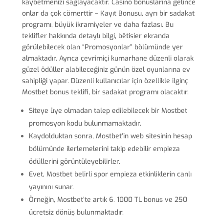
kaybetmenizi sağlayacaktır. Casino bonuslarına gelince
onlar da çok cömerttir – Kayıt Bonusu, ayrı bir sadakat
programı, büyük ikramiyeler ve daha fazlası. Bu
teklifler hakkında detaylı bilgi, bêtisier ekranda
görülebilecek olan “Promosyonlar” bölümünde yer
almaktadır. Ayrıca çevrimiçi kumarhane düzenli olarak
güzel ödüller alabileceğiniz günün özel oyunlarına ev
sahipliği yapar. Düzenli kullanıcılar için özellikle ilginç
Mostbet bonus teklifi, bir sadakat programı olacaktır.
Siteye üye olmadan talep edilebilecek bir Mostbet
promosyon kodu bulunmamaktadır.
Kaydolduktan sonra, Mostbet’in web sitesinin hesap
bölümünde ilerlemelerini takip edebilir empieza
ödüllerini görüntüleyebilirler.
Evet, Mostbet belirli spor empieza etkinliklerin canlı
yayınını sunar.
Örneğin, Mostbet’te artık 6. 1000 TL bonus ve 250
ücretsiz dönüş bulunmaktadır.