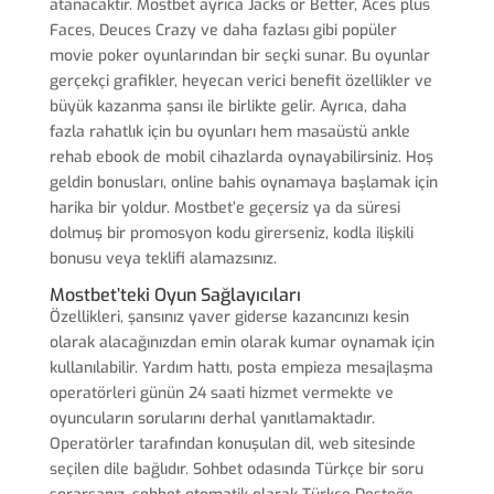
atanacaktır. Mostbet ayrıca Jacks or Better, Aces plus
Faces, Deuces Crazy ve daha fazlası gibi popüler
movie poker oyunlarından bir seçki sunar. Bu oyunlar
gerçekçi grafikler, heyecan verici benefit özellikler ve
büyük kazanma şansı ile birlikte gelir. Ayrıca, daha
fazla rahatlık için bu oyunları hem masaüstü ankle
rehab ebook de mobil cihazlarda oynayabilirsiniz. Hoş
geldin bonusları, online bahis oynamaya başlamak için
harika bir yoldur. Mostbet’e geçersiz ya da süresi
dolmuş bir promosyon kodu girerseniz, kodla ilişkili
bonusu veya teklifi alamazsınız.
Mostbet’teki Oyun Sağlayıcıları
Özellikleri, şansınız yaver giderse kazancınızı kesin
olarak alacağınızdan emin olarak kumar oynamak için
kullanılabilir. Yardım hattı, posta empieza mesajlaşma
operatörleri günün 24 saati hizmet vermekte ve
oyuncuların sorularını derhal yanıtlamaktadır.
Operatörler tarafından konuşulan dil, web sitesinde
seçilen dile bağlıdır. Sohbet odasında Türkçe bir soru