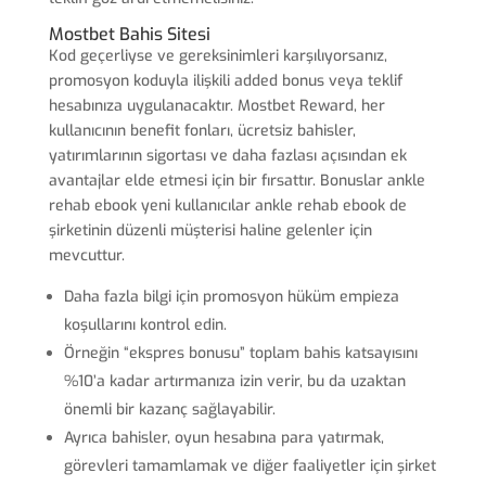
Mostbet Bahis Sitesi
Kod geçerliyse ve gereksinimleri karşılıyorsanız,
promosyon koduyla ilişkili added bonus veya teklif
hesabınıza uygulanacaktır. Mostbet Reward, her
kullanıcının benefit fonları, ücretsiz bahisler,
yatırımlarının sigortası ve daha fazlası açısından ek
avantajlar elde etmesi için bir fırsattır. Bonuslar ankle
rehab ebook yeni kullanıcılar ankle rehab ebook de
şirketinin düzenli müşterisi haline gelenler için
mevcuttur.
Daha fazla bilgi için promosyon hüküm empieza
koşullarını kontrol edin.
Örneğin “ekspres bonusu” toplam bahis katsayısını
%10’a kadar artırmanıza izin verir, bu da uzaktan
önemli bir kazanç sağlayabilir.
Ayrıca bahisler, oyun hesabına para yatırmak,
görevleri tamamlamak ve diğer faaliyetler için şirket