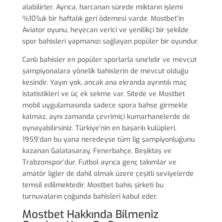
alabilirler. Ayrıca, harcanan sürede miktarın işlemi
%10’luk bir haftalık geri ödemesi vardır. Mostbet’in
Aviator oyunu, heyecan verici ve yenilikçi bir şekilde
spor bahisleri yapmanızı sağlayan popüler bir oyundur.
Canlı bahisler en popüler sporlarla sınırlıdır ve mevcut
şampiyonalara yönelik bahislerin de mevcut olduğu
kesindir. Yayın yok, ancak ana ekranda ayrıntılı maç
istatistikleri ve üç ek sekme var. Sitede ve Mostbet
mobil uygulamasında sadece spora bahse girmekle
kalmaz, aynı zamanda çevrimiçi kumarhanelerde de
oynayabilirsiniz. Türkiye’nin en başarılı kulüpleri,
1959’dan bu yana neredeyse tüm lig şampiyonluğunu
kazanan Galatasaray, Fenerbahçe, Beşiktaş ve
Trabzonspor’dur. Futbol ayrıca genç takımlar ve
amatör ligler de dahil olmak üzere çeşitli seviyelerde
temsil edilmektedir. Mostbet bahis şirketi bu
turnuvaların çoğunda bahisleri kabul eder.
Mostbet Hakkında Bilmeniz