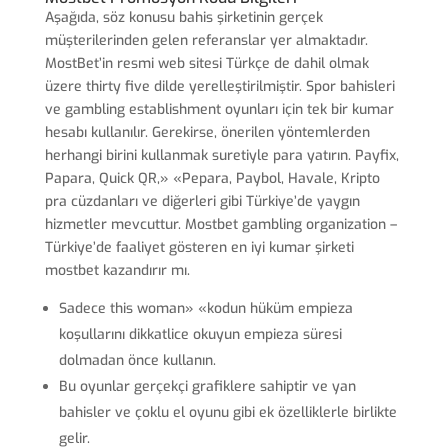
Aşağıda, söz konusu bahis şirketinin gerçek
müşterilerinden gelen referanslar yer almaktadır.
MostBet’in resmi web sitesi Türkçe de dahil olmak
üzere thirty five dilde yerelleştirilmiştir. Spor bahisleri
ve gambling establishment oyunları için tek bir kumar
hesabı kullanılır. Gerekirse, önerilen yöntemlerden
herhangi birini kullanmak suretiyle para yatırın. Payfix,
Papara, Quick QR,» «Pepara, Paybol, Havale, Kripto
pra cüzdanları ve diğerleri gibi Türkiye’de yaygın
hizmetler mevcuttur. Mostbet gambling organization –
Türkiye’de faaliyet gösteren en iyi kumar şirketi
mostbet kazandırır mı.
Sadece this woman» «kodun hüküm empieza
koşullarını dikkatlice okuyun empieza süresi
dolmadan önce kullanın.
Bu oyunlar gerçekçi grafiklere sahiptir ve yan
bahisler ve çoklu el oyunu gibi ek özelliklerle birlikte
gelir.