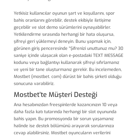
Yetkisiz kullanıcılar oyunun şart ve koşullarını, spor
bahis oranlarını görebilir, destek ekibiyle iletişime
geçebilir ve slot demo sürümlerini oynayabilirler.
Yetkilendirme sırasında herhangi bir hata oluşursa,
şifreyi geri yüklemeyi deneyin. Bunu yapmak için,
görünen giriş penceresinde “Şifrenizi unuttunuz mu? 30
saniye içinde ulaşacak olan e-postadaki TEXT MESSAGE
kodunu veya bağlantıyı kullanarak şifreyi sıfırlamanız
ve yeni bir tane oluşturmanız gerekir. Bu incelemeden,
Mostbet (mostbet. com) dürüst bir bahis şirketi olduğu
sonucuna varabiliriz.
Mostbet’te Müşteri Desteği
Ana hesabınızdan freespinlerde kazancınızın 10 veya
daha fazla katı tutarında herhangi bir slot oyununda
bahis yapın. Bu promosyonda bir sorun yaşamanız
halinde ise destek bölümünü arayarak sorularınıza
cevap alabilirsiniz. Mostbet oyuncuların verilerini