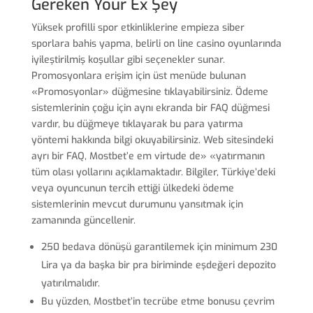
Gereken Your Ex Şey
Yüksek profilli spor etkinliklerine empieza siber
sporlara bahis yapma, belirli on line casino oyunlarında
iyileştirilmiş koşullar gibi seçenekler sunar.
Promosyonlara erişim için üst menüde bulunan
«Promosyonlar» düğmesine tıklayabilirsiniz. Ödeme
sistemlerinin çoğu için aynı ekranda bir FAQ düğmesi
vardır, bu düğmeye tıklayarak bu para yatırma
yöntemi hakkında bilgi okuyabilirsiniz. Web sitesindeki
ayrı bir FAQ, Mostbet’e em virtude de» «yatırmanın
tüm olası yollarını açıklamaktadır. Bilgiler, Türkiye’deki
veya oyuncunun tercih ettiği ülkedeki ödeme
sistemlerinin mevcut durumunu yansıtmak için
zamanında güncellenir.
250 bedava dönüşü garantilemek için minimum 230
Lira ya da başka bir pra biriminde eşdeğeri depozito
yatırılmalıdır.
Bu yüzden, Mostbet’in tecrübe etme bonusu çevrim