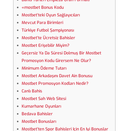
«mostbet Bonus Kodu
Mostbet’teki Oyun Sağlayıcıları
Mevcut Para Birimleri
Türkiye Futbol Şampiyonası
Mostbet’te Ücretsiz Bahisler
Mostbet Erişebilir Miyim?
Geçersiz Ya Da Süresi Dolmuş Bir Mostbet
Promosyon Kodu Girersem Ne Olur?
Minimum Ödeme Tutarı
Mostbet Arkadaşını Davet Ain Bonusu
Mostbet Promosyon Kodları Nedir?
Canlı Bahis
Mostbet Sah Web Sitesi
Kumarhane Oyunları
Bedava Bahisler
Mostbet Bonusları
Mostbet’ten Spor Bahisleri Için En Iyi Bonuslar