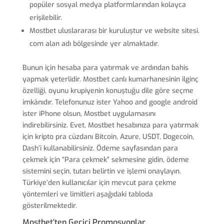
popüler sosyal medya platformlarından kolayca
erişilebilir.
Mostbet uluslararası bir kuruluştur ve website sitesi.
com alan adı bölgesinde yer almaktadır.
Bunun için hesaba para yatırmak ve ardından bahis
yapmak yeterlidir. Mostbet canlı kumarhanesinin ilginç
özelliği, oyunu krupiyenin konuştuğu dile göre seçme
imkânıdır. Telefonunuz ister Yahoo and google android
ister iPhone olsun, Mostbet uygulamasını
indirebilirsiniz. Evet, Mostbet hesabınıza para yatırmak
için kripto pra cüzdanı Bitcoin, Azure, USDT, Dogecoin,
Dash’i kullanabilirsiniz. Ödeme sayfasından para
çekmek için “Para çekmek” sekmesine gidin, ödeme
sistemini seçin, tutarı belirtin ve işlemi onaylayın.
Türkiye’den kullanıcılar için mevcut para çekme
yöntemleri ve limitleri aşağıdaki tabloda
gösterilmektedir.
Mostbet’ten Geçici Promosyonlar