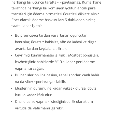
herhangi bir üçüncü tarafla» «paylaşmaz. Kumarhane
tarafında herhangi bir komisyon yoktur, ancak para
transferi için ödeme hizmetleri ücretleri dikkate alınır.
Esas olarak, ödeme başvuruları 5 dakikadan birkaç
saate kadar işlenir.
Bu promosyonlardan yararlanan oyuncular
bonuslar, ücretsiz bahisler, afin de iadesi ve diğer
avantajlardan faydalanabilirler.
Çevrimiçi kumarhanelerle ilişkili Mostbet bonusları,
kaybettiğiniz bahislerde %10’a kadar geri ödeme
yapmanızı sağlar.
Bu bahisler on line casino, sanal sporlar, canlı bahis
ya da siber sporlara yapılabilir.
Müşterinin durumu ne kadar yüksek olursa, döviz
kuru o kadar kârlı olur.
Online bahis yapmak istediğinizde ilk olarak em
virtude de yatırmanız gerekir.