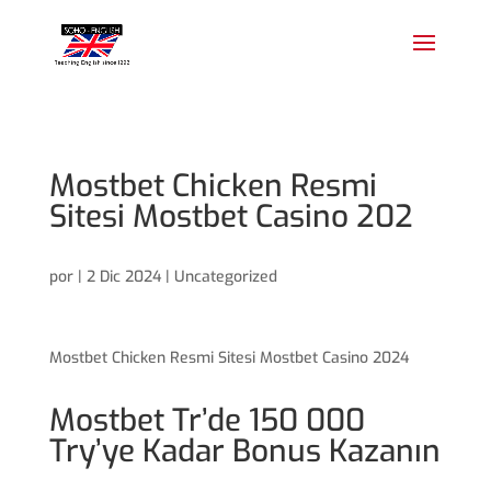
Mostbet Chicken Resmi
Sitesi Mostbet Casino 202
por
|
2 Dic 2024
|
Uncategorized
Mostbet Chicken Resmi Sitesi Mostbet Casino 2024
Mostbet Tr’de 150 000
Try’ye Kadar Bonus Kazanın