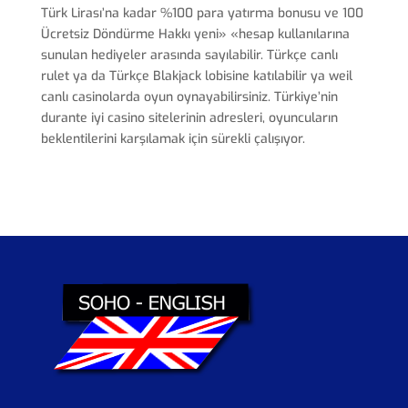
Türk Lirası’na kadar %100 para yatırma bonusu ve 100
Ücretsiz Döndürme Hakkı yeni» «hesap kullanılarına
sunulan hediyeler arasında sayılabilir. Türkçe canlı
rulet ya da Türkçe Blakjack lobisine katılabilir ya weil
canlı casinolarda oyun oynayabilirsiniz. Türkiye’nin
durante iyi casino sitelerinin adresleri, oyuncuların
beklentilerini karşılamak için sürekli çalışıyor.