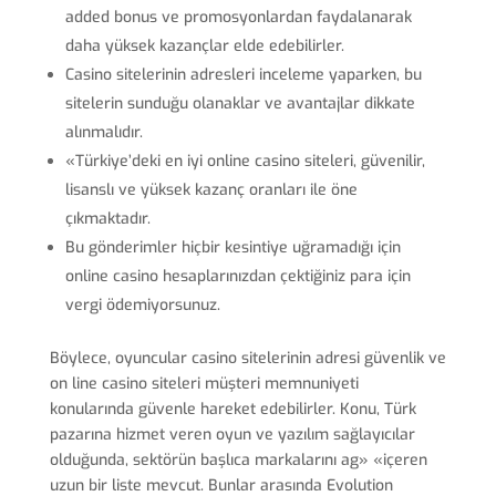
added bonus ve promosyonlardan faydalanarak
daha yüksek kazançlar elde edebilirler.
Casino sitelerinin adresleri inceleme yaparken, bu
sitelerin sunduğu olanaklar ve avantajlar dikkate
alınmalıdır.
«Türkiye’deki en iyi online casino siteleri, güvenilir,
lisanslı ve yüksek kazanç oranları ile öne
çıkmaktadır.
Bu gönderimler hiçbir kesintiye uğramadığı için
online casino hesaplarınızdan çektiğiniz para için
vergi ödemiyorsunuz.
Böylece, oyuncular casino sitelerinin adresi güvenlik ve
on line casino siteleri müşteri memnuniyeti
konularında güvenle hareket edebilirler. Konu, Türk
pazarına hizmet veren oyun ve yazılım sağlayıcılar
olduğunda, sektörün başlıca markalarını ag» «içeren
uzun bir liste mevcut. Bunlar arasında Evolution