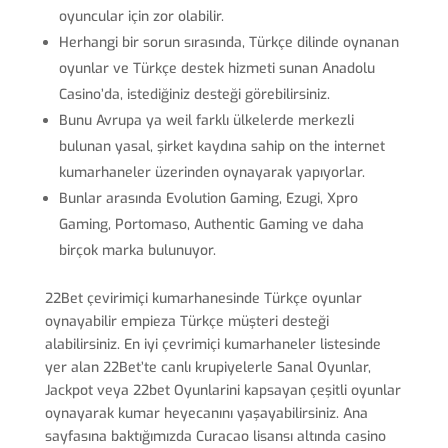
oyuncular için zor olabilir.
Herhangi bir sorun sırasında, Türkçe dilinde oynanan
oyunlar ve Türkçe destek hizmeti sunan Anadolu
Casino’da, istediğiniz desteği görebilirsiniz.
Bunu Avrupa ya weil farklı ülkelerde merkezli
bulunan yasal, şirket kaydına sahip on the internet
kumarhaneler üzerinden oynayarak yapıyorlar.
Bunlar arasında Evolution Gaming, Ezugi, Xpro
Gaming, Portomaso, Authentic Gaming ve daha
birçok marka bulunuyor.
22Bet çevirimiçi kumarhanesinde Türkçe oyunlar
oynayabilir empieza Türkçe müşteri desteği
alabilirsiniz. En iyi çevrimiçi kumarhaneler listesinde
yer alan 22Bet’te canlı krupiyelerle Sanal Oyunlar,
Jackpot veya 22bet Oyunlarini kapsayan çeşitli oyunlar
oynayarak kumar heyecanını yaşayabilirsiniz. Ana
sayfasına baktığımızda Curacao lisansı altında casino