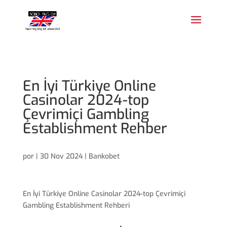
En İyi Türkiye Online
Casinolar 2024-top
Çevrimiçi Gambling
Establishment Rehber
por
|
30 Nov 2024
|
Bankobet
En İyi Türkiye Online Casinolar 2024-top Çevrimiçi
Gambling Establishment Rehberi