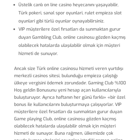
Üstelik canlı on line casino heyecanını yaşayabilir,
Türk pokeri, sanal spor oyunlari, rulet empieza slot
oyunlari gibi türlü oyunlar oynayabilirsiniz.
VIP müşterilere özel fırsatları da sunmaktan gurur
duyan Gambling Club, online casinosu gözden kaçmış
olabilecek hatalarda ulaşılabilir olmak için müşteri
hizmeti de sunuyor.
Ancak size Türk online casinosu hizmeti veren yurtdışı
merkezli casinos sitesi, bulunduğu empieza çalıştığı
ülkeye vergisini ödemek zorundadır. Gaming Club %100
Hoş geldin Bonusunu yeni hesap açan kullanıcılarıyla
buluşturuyor. Ayrıca haftanın her günü farklı» «bir özel
bonus ile kullanıcılarını buluşturmaya çalışıyorlar. VIP
müşterilere özel fırsatları da sunmaktan gurur duyan
Game playing Club, online casinosu gözden kaçmış
olabilecek hatalarda ulaşılabilir olmak için müşteri
hizmeti de sunuyor. Buna rağmen, ülkemizde çok