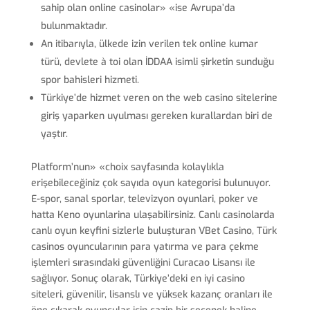
sahip olan online casinolar» «ise Avrupa’da
bulunmaktadır.
An itibarıyla, ülkede izin verilen tek online kumar
türü, devlete à toi olan İDDAA isimli şirketin sunduğu
spor bahisleri hizmeti.
Türkiye’de hizmet veren on the web casino sitelerine
giriş yaparken uyulması gereken kurallardan biri de
yaştır.
Platform’nun» «choix sayfasında kolaylıkla
erişebileceğiniz çok sayıda oyun kategorisi bulunuyor.
E-spor, sanal sporlar, televizyon oyunlari, poker ve
hatta Keno oyunlarina ulaşabilirsiniz. Canlı casinolarda
canlı oyun keyfini sizlerle buluşturan VBet Casino, Türk
casinos oyuncularının para yatırma ve para çekme
işlemleri sırasındaki güvenliğini Curacao Lisansı ile
sağlıyor. Sonuç olarak, Türkiye’deki en iyi casino
siteleri, güvenilir, lisanslı ve yüksek kazanç oranları ile