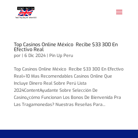
Top Casinos Online México ️ Recibe $33 300 En
Efectivo Real
por
|
6 Dic 2024
|
Pin Up Peru
Top Casinos Online México ️ Recibe $33 300 En Efectivo
Real»10 Mas Recomendables Casinos Online Que
Incluye Dinero Real Sobre Perú Lista
2024ContentAyudante Sobre Selección De
Casino¿cómo Funcionan Los Bonos De Bienvenida Pra
Las Tragamonedas? Nuestras Reseñas Para...