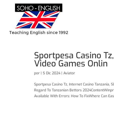
Sportpesa Casino Tz,
Video Games Onlin
por
|
5 Dic 2024
|
Aviator
Sportpesa Casino Tz, Internet Casino Tanzania, 
Regard To Tanzanian Bettors 2024ContentWinpr
Available With Errors: How To FixWhere Can Easil