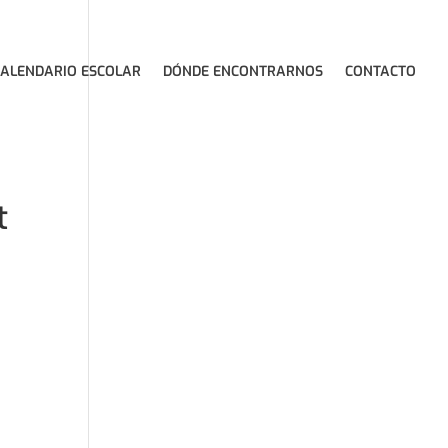
CALENDARIO ESCOLAR
DÓNDE ENCONTRARNOS
CONTACTO
t