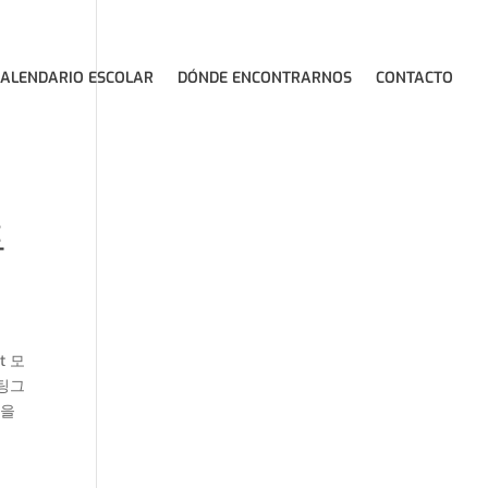
CALENDARIO ESCOLAR
DÓNDE ENCONTRARNOS
CONTACTO
트
t 모
베팅그
켓을