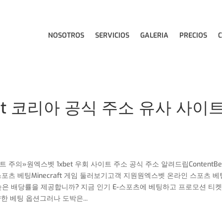
NOSOTROS
SERVICIOS
GALERIA
PRECIOS
et 코리아 공식 주소 유사 사이
 주의»원엑스벳 1xbet 우회 사이트 주소 공식 주소 알려드립ContentBe
 스포츠 베팅Minecraft 게임 둘러보기고객 지원원엑스벳 온라인 스포츠 
은 배당률을 제공합니까? 지금 인기 E-스포츠에 베팅하고 프로모션 티
한 베팅 옵션그러나 도박은...