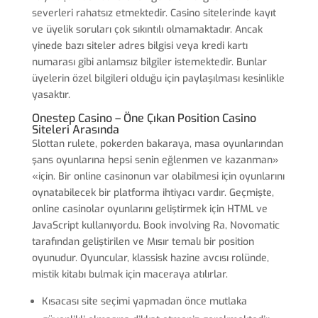
severleri rahatsız etmektedir. Casino sitelerinde kayıt
ve üyelik soruları çok sıkıntılı olmamaktadır. Ancak
yinede bazı siteler adres bilgisi veya kredi kartı
numarası gibi anlamsız bilgiler istemektedir. Bunlar
üyelerin özel bilgileri olduğu için paylaşılması kesinlikle
yasaktır.
Onestep Casino – Öne Çıkan Position Casino
Siteleri Arasında
Slottan rulete, pokerden bakaraya, masa oyunlarından
şans oyunlarına hepsi senin eğlenmen ve kazanman»
«için. Bir online casinonun var olabilmesi için oyunlarını
oynatabilecek bir platforma ihtiyacı vardır. Geçmişte,
online casinolar oyunlarını geliştirmek için HTML ve
JavaScript kullanıyordu. Book involving Ra, Novomatic
tarafından geliştirilen ve Mısır temalı bir position
oyunudur. Oyuncular, klassisk hazine avcısı rolünde,
mistik kitabı bulmak için maceraya atılırlar.
Kısacası site seçimi yapmadan önce mutlaka