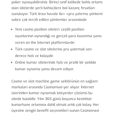
poker oynayabilirsiniz. Birinci sınıf kalitede bahis ortamı
olan sitelerde yerli bahisçilere bol kazanç fırsatları
sunuluyor. Türk lirası havale ile» «pra yatırma yöntemi
sobre çok tercih edilen yöntemler arasındadır.
Yeni casino position siteleri, çeşitli position
oyunlarının oynandığı ve gerçek para kazanma şansı
veren on the internet platformlardır.
Türk casino ve slot sitelerine pra yatırmak son
derece hızlı ve kolaydır.
Online kumar sitelerinde hızlı ve pratik bir şekilde
kumar oynama şansı devam ediyor.
Casino ve slot machine game sektörünün en sağlam
markaları arasında Casinomaxi yer alıyor. İnternet
üzerinden kumar oynamak isteyenler çözümü bu
sitede bulabilir. Yılın 365 günü boyunca kesintisiz
kumarhane ortamına dahil olmak artık çok kolay. Her
üyesine zengin benefit seçenekleri sunan Casinomaxi