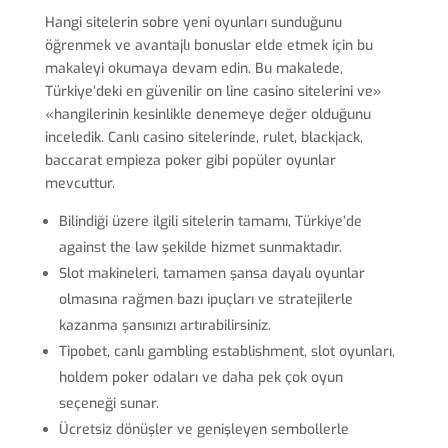
Hangi sitelerin sobre yeni oyunları sunduğunu
öğrenmek ve avantajlı bonuslar elde etmek için bu
makaleyi okumaya devam edin. Bu makalede,
Türkiye’deki en güvenilir on line casino sitelerini ve»
«hangilerinin kesinlikle denemeye değer olduğunu
inceledik. Canlı casino sitelerinde, rulet, blackjack,
baccarat empieza poker gibi popüler oyunlar
mevcuttur.
Bilindiği üzere ilgili sitelerin tamamı, Türkiye’de
against the law şekilde hizmet sunmaktadır.
Slot makineleri, tamamen şansa dayalı oyunlar
olmasına rağmen bazı ipuçları ve stratejilerle
kazanma şansınızı artırabilirsiniz.
Tipobet, canlı gambling establishment, slot oyunları,
holdem poker odaları ve daha pek çok oyun
seçeneği sunar.
Ücretsiz dönüşler ve genişleyen sembollerle