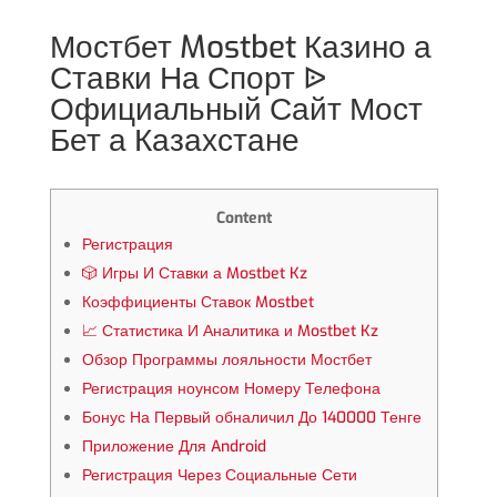
Мостбет Mostbet Казино а
Ставки На Спорт ᐉ
Официальный Сайт Мост
Бет а Казахстане
Content
Регистрация
🎲 Игры И Ставки а Mostbet Kz
Коэффициенты Ставок Mostbet
📈 Статистика И Аналитика и Mostbet Kz
Обзор Программы лояльности Мостбет
Регистрация ноунсом Номеру Телефона
Бонус На Первый обналичил До 140000 Тенге
Приложение Для Android
Регистрация Через Социальные Сети