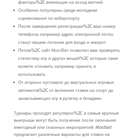
факторы%2C влияющие на исход матчей.
Особенно популярны среди молодежи
соревнования по киберспорту.
После завершения регистрации%2C ваш номер
телефона например адрес электронной почты
станут вашим логином для входа и аккаунт.
Потом%2C сайт МостБет позволял вам проверять
статистику игр и других вещей%2C которые сами
можете отложить например принять и
использовать.
От игорных пустовало до виртуальных игровых
автоматов%2C от волнения ставок на спорт до
захватывающих игр в рулетку и блэкджек.
Турниры проходят регулярно%2C а самые крупные
выигрыши могут быть получение после окончания
ежегодный или сезонных мероприятий. Mostbet
предлагает различные варианты для ставок на