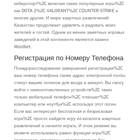
киберспорт%2C включая такие популярные игры%2C
как DOTA 2%2C VALORANT%2C COUNTER-STRIKE и
многие другие. И мире азартных развлечений
Казахстан продолжает удивлять и радовать моих
жителей и гостей. Одним из менее заметных игровых
заведений в этой континенте является казино
Mostbet.
Регистрация по Номеру Телефона
Псевдорасследование завершения регистрации%2C
ваш номер телефона также адрес электронной почты
станут вашим логином для входа а аккаунт. Вы смогу
войти с немногочисленных устройств%2C таких
только мобильный телефон%2C планшет%2C
компьютер или ноутбук%2C используя этот логин.
Если вас интересует бесплатная и безрисковая
игра%2C просто найдите игру из каталога азартных
развлечений а начните играть. И этом режиме вы
можете использовать равно функции игры%2C