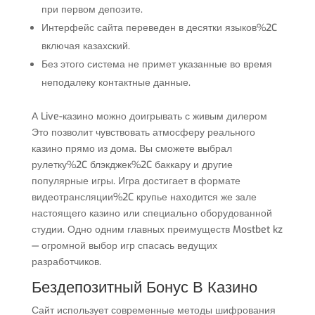
при первом депозите.
Интерфейс сайта переведен в десятки языков%2C
включая казахский.
Без этого система не примет указанные во время
неподалеку контактные данные.
А Live-казино можно доигрывать с живым дилером
Это позволит чувствовать атмосферу реального
казино прямо из дома. Вы сможете выбрал
рулетку%2C блэкджек%2C баккару и другие
популярные игры. Игра достигает в формате
видеотрансляции%2C крупье находится же зале
настоящего казино или специально оборудованной
студии. Одно одним главных преимуществ Mostbet kz
— огромной выбор игр спасась ведущих
разработчиков.
Бездепозитный Бонус В Казино
Сайт использует современные методы шифрования