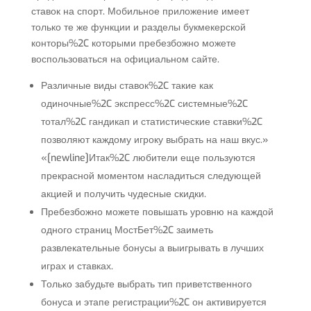
ставок на спорт. Мобильное приложение имеет
только те же функции и разделы букмекерской
конторы%2C которыми пребезбожно можете
воспользоваться на официальном сайте.
Различные виды ставок%2C такие как
одиночные%2C экспресс%2C системные%2C
тотал%2C гандикап и статистические ставки%2C
позволяют каждому игроку выбрать на наш вкус.»
«[newline]Итак%2C любители еще пользуются
прекрасной моментом насладиться следующей
акцией и получить чудесные скидки.
Пребезбожно можете повышать уровню на каждой
одного страниц МостБет%2C заиметь
развлекательные бонусы а выигрывать в лучших
играх и ставках.
Только забудьте выбрать тип приветственного
бонуса и этапе регистрации%2C он активируется