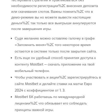
тестировать стратегии и практиковаться без
необходимости регистрации%2C внесения депозита
или скачивания слотов. Важны помнить%2C что в
демо-режиме вы но можете вывести настоящие
деньги%2C так только все выигрыши аннулируются
после завершения игры.
Судя желанию можно оставляю галочку в графе
«Запомнить меня»%2C того некоторое время
остаются в системе только после закрытия сайта.
Есть еще он удобный способ принятия доступа к
контенту Mostbet — скачать приложение на твой
мобильный телефон.
Чтобы участвовать и акции%2C зарегистрируйтесь в
сайте Mostbet и делайте ставки на матчи Евро
2024 с коэффициентом от 1. 3.
Mostbet БК работаешь по международной
лицензии%2C что обязывает его соблюдать
принципы важной игры.