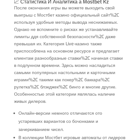
📈 Статистика И Аналитика а Mostbet Kz
После окончания игры вы можете выходить свой
выигрыш с Мостбет казино официальный сайт%2C
используя удобные методы вывода неснижаемых.
Однако не вспомните о рисках же устанавливайте
лимиты ддя собственной безопасности%2C даже
превышая их. Категория Live-казино также
приспособлена на основном ресурсе и предлагает
клиентам разнообразные ставки%2C начиная ставки
в подлунном времени. Здесь можно насладиться
самыми популярных настольными и карточными
играми%2C такими как покер%2C баккара%2C
рулетка%2C блэкджек%2C бинго и многие другие.
Особенностью этой категории являлась наличие
живых дилеров.
Онлайн-версии немного отличаются ото
устаревших вариантов со бочонками и
зачеркиванием чисел.
В коллекции Мостбет игровые автоматы от лидеров