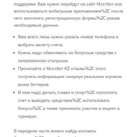
поддержки. Вам нужно перейдут на сайт Мостбет или
воспользоваться мобильным приложением%2C после
чего заполнить регистрационную формы%2C указав
необходимые данные.
Вам всего лишь нужно указать номер телефона и
выбрать валюту счета.
Коины надо обменивать на бонусные средства с
непременном отыгрыша.
Прочитайте о Мостбет KZ отзывы%2C этого
получить информацию семряуи реальном игровом
моем беттеров.
В нем надо делать ставки и спорт%2C пополнять
счет и выводить средствам%2C использовать
бонусы%2C а также принимать участие в акциях а
турнирах.
В передняя части можно найду контакты