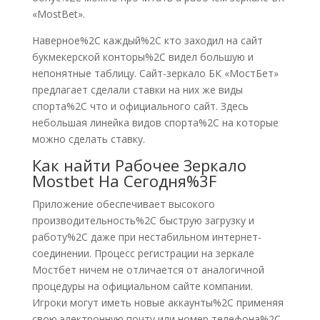
«MostBet».
Наверное%2C каждый%2C кто заходил на сайт
букмекерской конторы%2C видел большую и
непонятные таблицу. Сайт-зеркало БК «МостБет»
предлагает сделали ставки на них же виды
спорта%2C что и официального сайт. Здесь
небольшая линейка видов спорта%2C на которые
можно сделать ставку.
Как найти Рабочее Зеркало
Mostbet На Сегодня%3F
Приложение обеспечивает высокого
производительность%2C быструю загрузку и
работу%2C даже при нестабильном интернет-
соединении. Процесс регистрации на зеркале
Мостбет ничем не отличается от аналогичной
процедуры на официальном сайте компании.
Игроки могут иметь новые аккаунты%2C применяя
свою электронную почту или номер телефона%2C