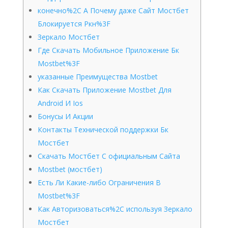
конечно%2C А Почему даже Сайт Мостбет
Блокируется Ркн%3F
Зеркало Мостбет
Где Скачать Мобильное Приложение Бк
Mostbet%3F
указанные Преимущества Mostbet
Как Скачать Приложение Mostbet Для
Android И Ios
Бонусы И Акции
Контакты Технической поддержки Бк
Мостбет
Скачать Мостбет С официальным Сайта
Mostbet (мостбет)
Есть Ли Какие-либо Ограничения В
Mostbet%3F
Как Авторизоваться%2C используя Зеркало
Мостбет