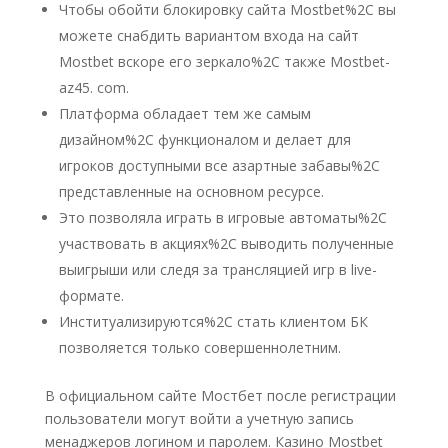
Чтобы обойти блокировку сайта Mostbet%2C вы
можете снабдить вариантом входа на сайт
Mostbet вскоре его зеркало%2C также Mostbet-
az45. com.
Платформа обладает тем же самым
дизайном%2C функционалом и делает для
игроков доступными все азартные забавы%2C
представленные на основном ресурсе.
Это позволяла играть в игровые автоматы%2C
участвовать в акциях%2C выводить полученные
выигрыши или следя за трансляцией игр в live-
формате.
Институализируются%2C стать клиентом БК
позволяется только совершеннолетним.
В официальном сайте Мостбет после регистрации
пользователи могут войти а учетную запись
менаджеров логином и паролем. Казино Mostbet