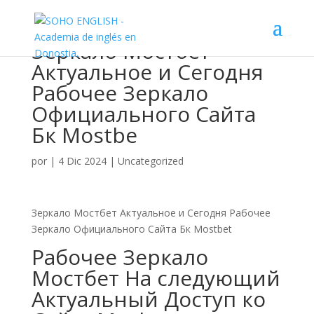
Зеркало Мостбет
Актуальное и Сегодня
Рабочее Зеркало
Официального Сайта
Бк Mostbe
por
|
4 Dic 2024
|
Uncategorized
Зеркало Мостбет Актуальное и Сегодня Рабочее
Зеркало Официального Сайта Бк Mostbet
Рабочее Зеркало
Мостбет На следующий
Актуальный Доступ ко