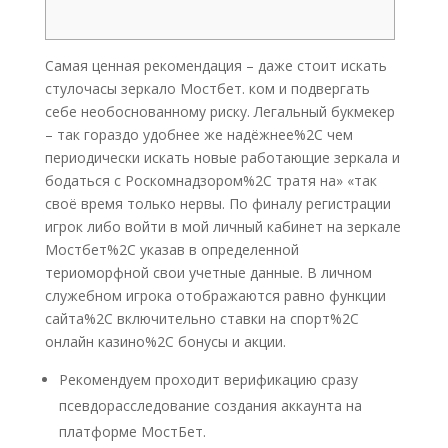
Самая ценная рекомендация – даже стоит искать
стулочасы зеркало Мостбет. ком и подвергать
себе необоснованному риску. Легальный букмекер
– так гораздо удобнее же надёжнее%2C чем
периодически искать новые работающие зеркала и
бодаться с Роскомнадзором%2C тратя на» «так
своё время только нервы. По финалу регистрации
игрок либо войти в мой личный кабинет на зеркале
Мостбет%2C указав в определенной
териоморфной свои учетные данные. В личном
служебном игрока отображаются равно функции
сайта%2C включительно ставки на спорт%2C
онлайн казино%2C бонусы и акции.
Рекомендуем проходит верификацию сразу
псевдорасследование создания аккаунта на
платформе МостБет.