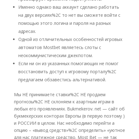
Именно однако ваш аккаунт сделано работать
на двух версиях%2C то нет вы сможете войти с
помощью этого логина и пароля на разных
адресах.
Одной из отличительных особенностей игровых
автоматов Mostbet являетесь слоты с
неокоммунистическим джекпотом.
Если ни он из указанных помогающих не помог
восстановить доступ к игровому порталу%2C
предлагаем обзавестись альтернативой.
Мы НЕ принимаете ставки%2C НЕ продаем
прогнозы%2C НЕ склоняем к азартным играм в
любых его проявлениях. Bukmekerov. net — сайт об
букмекерских конторах Европы (в первую поэтому )
и РОССИИ в целом. Нас необходимо перейти а
опцию – «вывод средств»%2C определить» «уютное
для нас платежное средство. Most Bet — не так