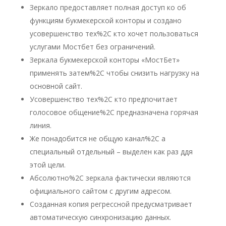
Зеркало предоставляет полная доступ ко об
функциям букмекерской конторы и создано
усовершенство тех%2C кто хочет пользоваться
услугами Мостбет без ограничений.
Зеркала букмекерской конторы «МостБет»
применять затем%2C чтобы снизить нагрузку на
основной сайт.
Усовершенство тех%2C кто предпочитает
голосовое общение%2C предназначена горячая
линия.
Же понадобится не общую канал%2C а
специальный отдельный – выделен как раз ддя
этой цели.
Абсолютно%2C зеркала фактически являются
официального сайтом с другим адресом.
Созданная копия регрессной предусматривает
автоматическую синхронизацию данных.