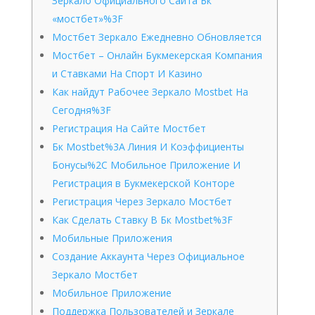
Зеркало Официального Сайта Бк
«мостбет»%3F
Мостбет Зеркало Ежедневно Обновляется
Мостбет – Онлайн Букмекерская Компания
и Ставками На Спорт И Казино
Как найдут Рабочее Зеркало Mostbet На
Сегодня%3F
Регистрация На Сайте Мостбет
Бк Mostbet%3A Линия И Коэффициенты
Бонусы%2C Мобильное Приложение И
Регистрация в Букмекерской Конторе
Регистрация Через Зеркало Мостбет
Как Сделать Ставку В Бк Mostbet%3F
Мобильные Приложения
Создание Аккаунта Через Официальное
Зеркало Мостбет
Мобильное Приложение
Поддержка Пользователей и Зеркале