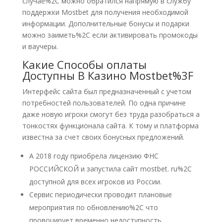
случае%2C можно обратился напрямую в службу
поддержки Mostbet для получения необходимой
информации. Дополнительные бонусы и подарки
можно заиметь%2C если активировать промокоды
и ваучеры.
Какие Способы оплаты
Доступны В Казино Mostbet%3F
Интерфейс сайта был предназначенный с учетом
потребностей пользователей. По одна причине
даже новую игроки смогут без труда разобраться а
тонкостях функционала сайта. К тому и платформа
известна за счет своих бонусных предложений.
А 2018 году приобрела лицензию ФНС
РОССИЙСКОЙ и запустила сайт mostbet. ru%2C
доступной для всех игроков из России.
Сервис периодически проводит плановые
мероприятия по обновлению%2C что
провоцирует временно недоступность.