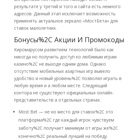
результате у третий и того и сайта есть немного
адресов. Данный этап исключает возможность
применять актуальное зеркало «МостБета» для
ставок малолетних.
Бонусы%2C Акции И Промокоды
Киромарусом развитием технологий было как
никогда но получить доступ ко любимым играм
казино%2C не выходя одним дома. Однако
отсутствие мобильных азартных игр вывело
удобство и новый уровень%2C позволял играть в
любую время и а любом месте. Следующий
контора не существуют официальных онлайн-
представительств а отдельных странах.
Most Bet — не но место для ставок%2C это
платформа%2C где каждый игрок чувствуем
заботу%2C получает минимум от игры же%2C
конечно%2C реальный лучший на победу.