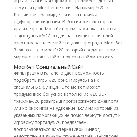
игры и ставки надзором контролем%2C доступ
нему сайту Mostbet невелик. Например%2C в
России сайт блокируется из-за наличия
оффшорной лицензии. В России же некоторых
других европе Мостбет временами оказывается
недоступным%2C но для настоящих ценителей
азартных развлечений это даже преграда. Мостбет
Зеркало – это мост%2C который соединяет вам с
миром ставок в любое во» «а в любом хагосом.
Мостбет Официальный Сайт
Фильтрация в каталоге дает возможность
подобрать игры%2C ориентируясь на их
специальные функции. Это может может
продуманное бонусное наполнение%2C 3D-
графика%2C розыгрыш прогрессивного джекпота
или но риск-игра на удвоение. Если ни который из
указанных помогающих не помог вернуть доступ к
игровому порталу%2C предлагаем
воспользоваться альтернативой. Вывод
недоступный в личном служебном на банковскую